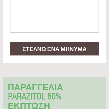
ΣΤΈΛΝΩ ΈΝΑ ΜΉΝΥΜΑ
ΠΑΡΑΓΓΕΛΊΑ
PARAZITOL 50%
ΈΚΠΤΩΣΗ