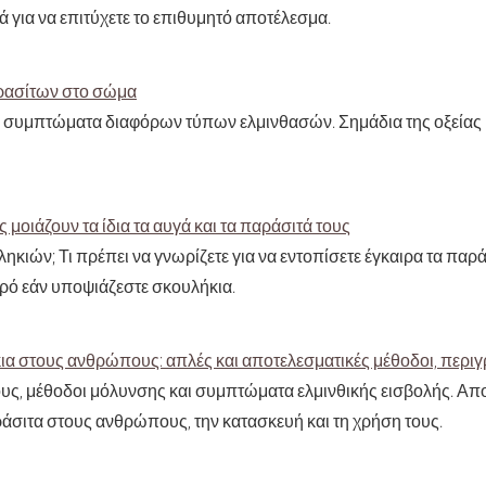
 για να επιτύχετε το επιθυμητό αποτέλεσμα.
ρασίτων στο σώμα
συμπτώματα διαφόρων τύπων ελμινθασών. Σημάδια της οξείας κ
μοιάζουν τα ίδια τα αυγά και τα παράσιτά τους
κιών; Τι πρέπει να γνωρίζετε για να εντοπίσετε έγκαιρα τα παρ
τρό εάν υποψιάζεστε σκουλήκια.
κια στους ανθρώπους: απλές και αποτελεσματικές μέθοδοι, περι
ς, μέθοδοι μόλυνσης και συμπτώματα ελμινθικής εισβολής. Αποτ
ράσιτα στους ανθρώπους, την κατασκευή και τη χρήση τους.